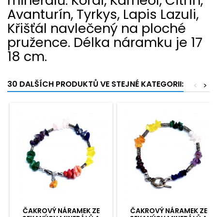
minerálů: Korál, Karneol, Citrín,
Avanturín, Tyrkys, Lapis Lazuli,
Křišťál navlečený na ploché
pružence. Délka náramku je 17
18 cm.
30 DALŠÍCH PRODUKTŮ VE STEJNÉ KATEGORII:
<
>
ČAKROVÝ NÁRAMEK ZE
ČAKROVÝ NÁRAMEK ZE