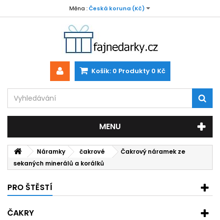
Měna :
Česká koruna (Kč)
Košík:
0
Produkty
0 Kč
MENU
Náramky
čakrové
Čakrový náramek ze
sekaných minerálů a korálků
PRO ŠTĚSTÍ
ČAKRY