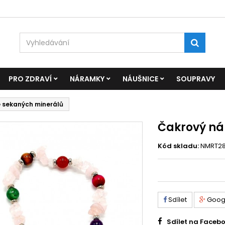
PRO ZDRAVÍ
NÁRAMKY
NÁUŠNICE
SOUPRAVY
 sekaných minerálů
Čakrový ná
Kód skladu:
NMRT2
Sdílet
Goog
Sdílet na Faceb