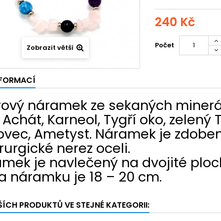
240 Kč
Počet
Zobrazit větší
NFORMACÍ
ový náramek ze sekaných minerál
Achát, Karneol, Tygří oko, zelený 
ovec, Ametyst. Náramek je zdobe
irurgické nerez oceli.
mek je navlečený na dvojité plo
a náramku je 18 – 20 cm.
ŠÍCH PRODUKTŮ VE STEJNÉ KATEGORII: