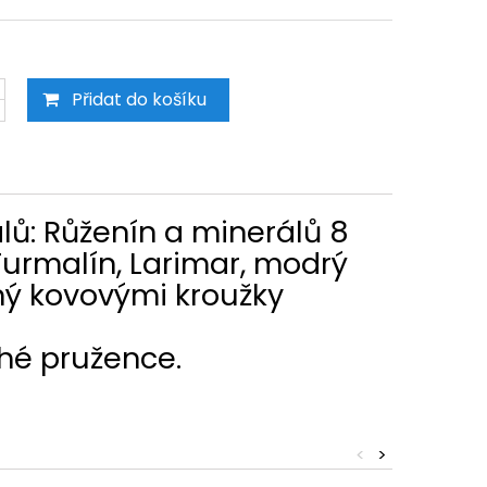
Přidat do košíku
ů: Růženín a minerálů 8
Turmalín, Larimar, modrý
ný kovovými kroužky
ché pružence.
<
>