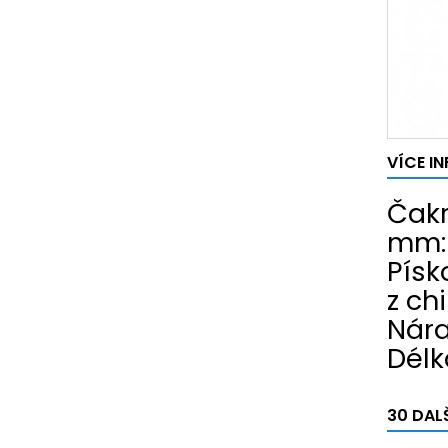
VÍCE I
Čakr
mm: 
Písk
z ch
Nára
Délk
30 DAL