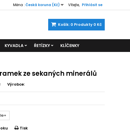
Měna :
Česká koruna (Kč)
Vítejte,
Přihlásit se
Košík:
0
Produkty
0 Kč
KYVADLA
ŘETÍZKY
KLÍČENKY
ramek ze sekaných minerálů
8
Výrobce:
le+
ooku
Tisk