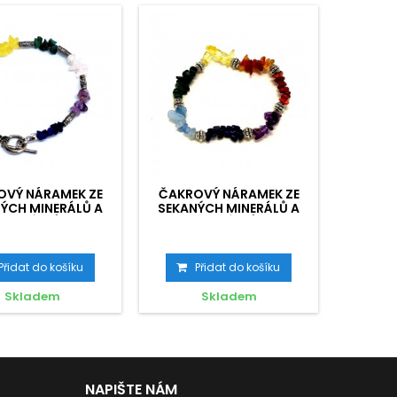
OVÝ NÁRAMEK ZE
ČAKROVÝ NÁRAMEK ZE
ČAKRO
ÝCH MINERÁLŮ A
SEKANÝCH MINERÁLŮ A
SEKAN
KORÁLKŮ
KORÁLKŮ
Přidat do košíku
Přidat do košíku
P
Skladem
Skladem
NAPIŠTE NÁM