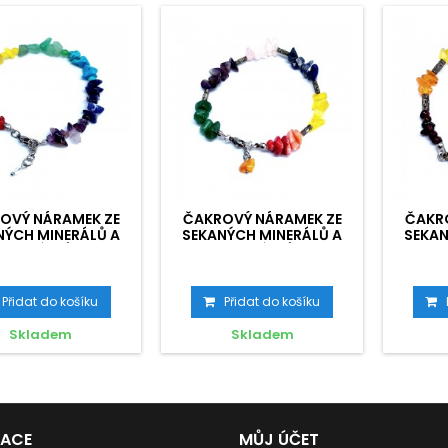
OVÝ NÁRAMEK ZE
ČAKROVÝ NÁRAMEK ZE
ČAKR
NÝCH MINERÁLŮ A
SEKANÝCH MINERÁLŮ A
SEKAN
KORÁLKŮ
KORÁLKŮ
Přidat do košíku
Přidat do košíku
Skladem
Skladem
MACE
MŮJ ÚČET