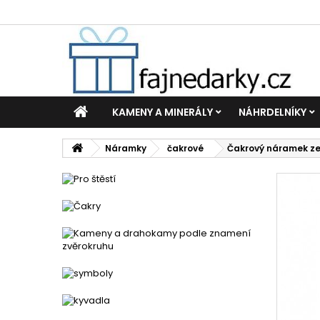
KAMENY A MINERÁLY
NÁHRDELNÍKY
Náramky
čakrové
Čakrový náramek ze