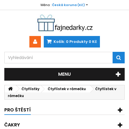
Měna :
Česká koruna (Kč)
Košík:
0
Produkty
0 Kč
MENU
Čtyřlístky
Čtyřlístek v rámečku
Čtyřlístek v
rámečku
PRO ŠTĚSTÍ
ČAKRY