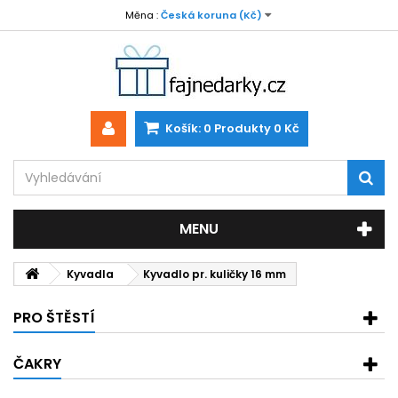
Měna :
Česká koruna (Kč)
Košík:
0
Produkty
0 Kč
MENU
Kyvadla
Kyvadlo pr. kuličky 16 mm
PRO ŠTĚSTÍ
ČAKRY