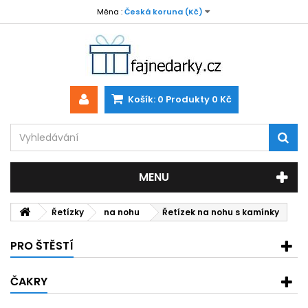
Měna :
Česká koruna (Kč)
Košík:
0
Produkty
0 Kč
MENU
Řetízky
na nohu
Řetízek na nohu s kamínky
PRO ŠTĚSTÍ
ČAKRY