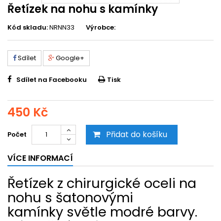
Řetízek na nohu s kamínky
Kód skladu:
NRNN33
Výrobce:
Sdílet
Google+
Sdílet na Facebooku
Tisk
450 Kč
Přidat do košíku
Počet
VÍCE INFORMACÍ
Řetízek z chirurgické oceli na
nohu s šatonovými
kamínky světle modré barvy.