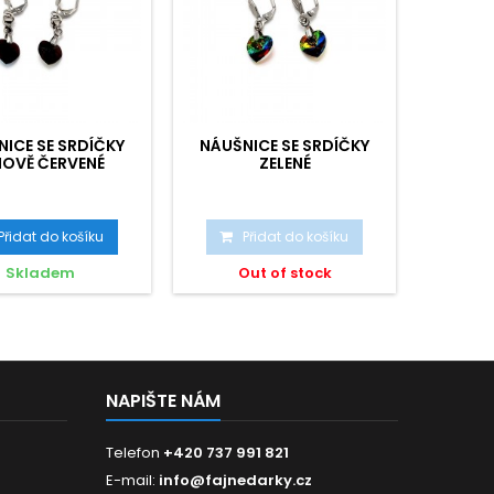
ICE SE SRDÍČKY
NÁUŠNICE SE SRDÍČKY
NÁUŠN
NOVĚ ČERVENÉ
ZELENÉ
Přidat do košíku
Přidat do košíku
P
Skladem
Out of stock
NAPIŠTE NÁM
Telefon
+420 737 991 821
E-mail:
info@fajnedarky.cz