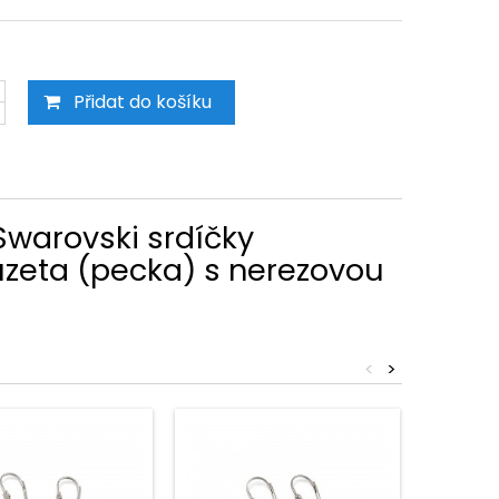
Přidat do košíku
 Swarovski srdíčky
uzeta (pecka) s nerezovou
<
>