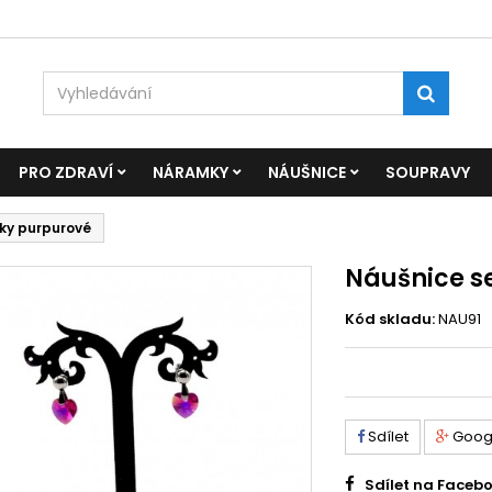
PRO ZDRAVÍ
NÁRAMKY
NÁUŠNICE
SOUPRAVY
čky purpurové
Náušnice s
Kód skladu:
NAU91
Sdílet
Goog
Sdílet na Faceb