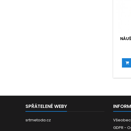
NÁUŠ
SPŘÁTELENÉ WEBY
INFOR
srtmetoda.cz
Všeobec
GDPR - O