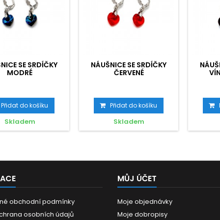
NICE SE SRDÍČKY
NÁUŠNICE SE SRDÍČKY
NÁUŠN
MODRÉ
ČERVENÉ
VÍ
Přidat do košíku
Přidat do košíku
Skladem
Skladem
MACE
MŮJ ÚČET
né obchodní podmínky
Moje objednávky
chrana osobních údajů
Moje dobropisy