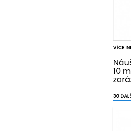
VÍCE I
Náuš
10 m
zará
30 DAL