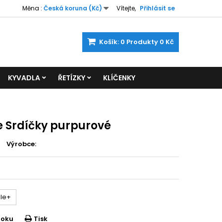
Měna :
Česká koruna (Kč)
Vítejte,
Přihlásit se
Košík:
0
Produkty
0 Kč
KYVADLA
ŘETÍZKY
KLÍČENKY
e Srdíčky purpurové
Výrobce:
le+
ooku
Tisk