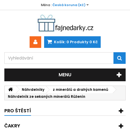
Měna :
Česká koruna (Kč)
Košík:
0
Produkty
0 Kč
MENU
Náhrdelníky
z minerálů a drahých kamenů
Náhrdelník ze sekaných minerálů Růženín
PRO ŠTĚSTÍ
ČAKRY