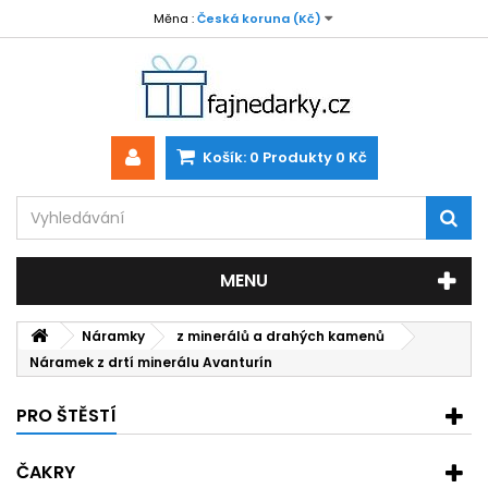
Měna :
Česká koruna (Kč)
Košík:
0
Produkty
0 Kč
MENU
Náramky
z minerálů a drahých kamenů
Náramek z drtí minerálu Avanturín
PRO ŠTĚSTÍ
ČAKRY