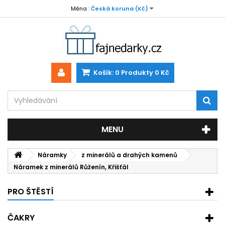
Měna :
Česká koruna (Kč)
Košík:
0
Produkty
0 Kč
MENU
Náramky
z minerálů a drahých kamenů
Náramek z minerálů Růženín, Křišťál
PRO ŠTĚSTÍ
ČAKRY