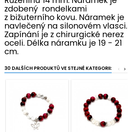
Růženínu 14 mm. Náramek je
zdobený rondelkami
z bižuterního kovu. Náramek je
navlečený na silonovém vlasci.
Zapínání je z chirurgické nerez
oceli.
Délka náramku je 19 - 21
cm.
30 DALŠÍCH PRODUKTŮ VE STEJNÉ KATEGORII:
<
>