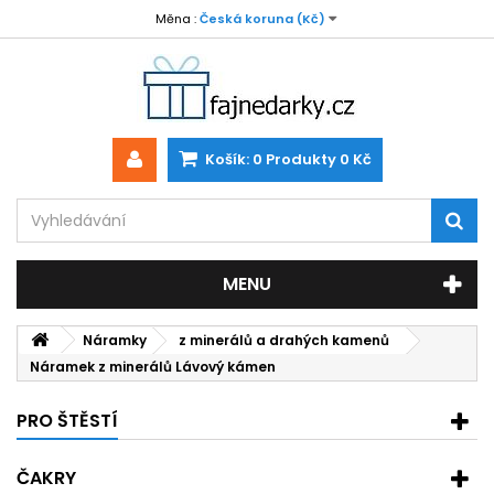
Měna :
Česká koruna (Kč)
Košík:
0
Produkty
0 Kč
MENU
Náramky
z minerálů a drahých kamenů
Náramek z minerálů Lávový kámen
PRO ŠTĚSTÍ
ČAKRY