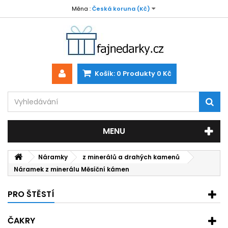
Měna :
Česká koruna (Kč)
Košík:
0
Produkty
0 Kč
MENU
Náramky
z minerálů a drahých kamenů
Náramek z minerálu Měsíční kámen
PRO ŠTĚSTÍ
ČAKRY