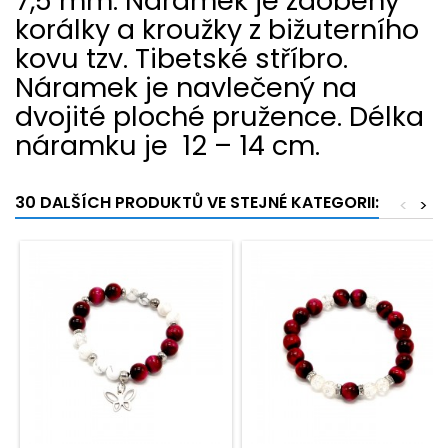
7,5 mm. Náramek je zdobený
korálky a kroužky z bižuterního
kovu tzv. Tibetské stříbro.
Náramek je navlečený na
dvojité ploché pružence. Délka
náramku je 12 – 14 cm.
30 DALŠÍCH PRODUKTŮ VE STEJNÉ KATEGORII:
<
>