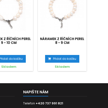
 Z ŘÍČNÍCH PEREL
NÁRAMEK Z ŘÍČNÍCH PEREL
NÁRAMEK
9 - 10 CM
8 - 9 CM
Přidat do košíku
Přidat do košíku
P
Skladem
Skladem
NAPIŠTE NÁM
Telefon
+420 737 991 821