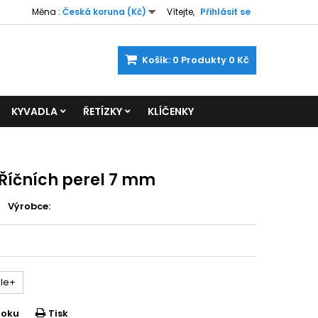
Měna :
Česká koruna (Kč)
Vítejte,
Přihlásit se
Košík:
0
Produkty
0 Kč
KYVADLA
ŘETÍZKY
KLÍČENKY
Říčních perel 7 mm
Výrobce:
le+
ooku
Tisk