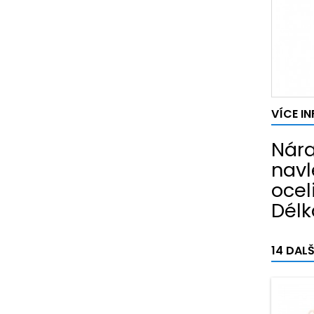
VÍCE I
Nára
navl
oceli
Délk
14 DAL