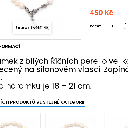
450 Kč
Počet
Zobrazit větší
NFORMACÍ
mek z bílých Říčních perel o veli
ečený na silonovém vlasci. Zapínán
.
a náramku je 18 – 21 cm.
ŠÍCH PRODUKTŮ VE STEJNÉ KATEGORII: