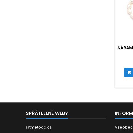
NÁRAME
SPŘÁTELENÉ WEBY
INFOR
srtmetoda.cz
Všeobec