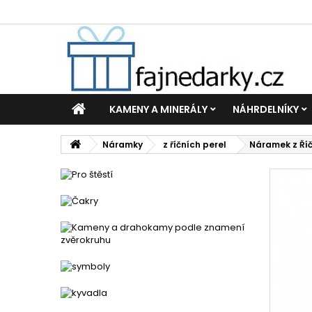
KAMENY A MINERÁLY
NÁHRDELNÍKY
Náramky
z říčních perel
Náramek z Ří