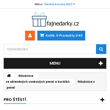
Měna :
Česká koruna (Kč)
Košík:
0
Produkty
0 Kč
MENU
Náušnice
ze skleněných voskových perel a korálků
Náušnice z
perel
PRO ŠTĚSTÍ