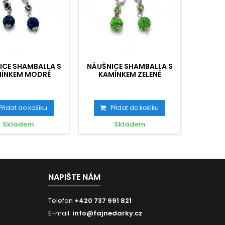
ICE SHAMBALLA S
NÁUŠNICE SHAMBALLA S
NÁUŠNI
ÍNKEM MODRÉ
KAMÍNKEM ZELENÉ
KAM
Přidat do košíku
Přidat do košíku
P
Skladem
Skladem
NAPIŠTE NÁM
Telefon
+420 737 991 821
E-mail:
info@fajnedarky.cz