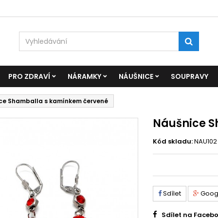
PRO ZDRAVÍ
NÁRAMKY
NÁUŠNICE
SOUPRAVY
ce Shamballa s kamínkem červené
Náušnice S
Kód skladu:
NAU102
Sdílet
Goog
Sdílet na Faceb