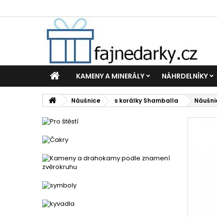
KAMENY A MINERÁLY
NÁHRDELNÍKY
Náušnice
s korálky Shamballa
Náušni