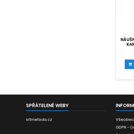
NÁUŠN
KA
SPŘÁTELENÉ WEBY
INFOR
srtmetoda.cz
Všeobec
GDPR - O