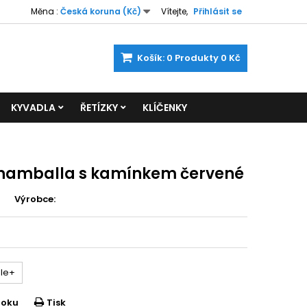
Měna :
Česká koruna (Kč)
Vítejte,
Přihlásit se
Košík:
0
Produkty
0 Kč
KYVADLA
ŘETÍZKY
KLÍČENKY
hamballa s kamínkem červené
Výrobce:
le+
ooku
Tisk