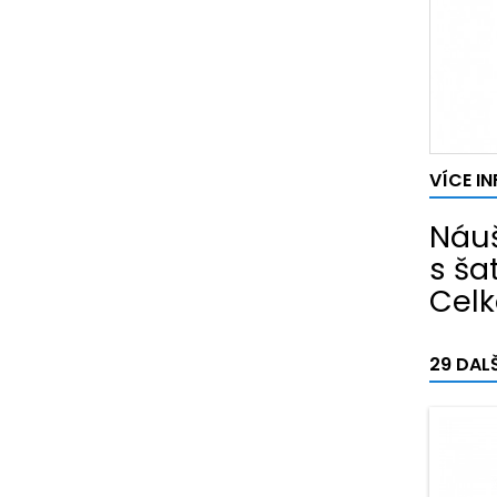
VÍCE I
Náuš
s ša
Celk
29 DAL