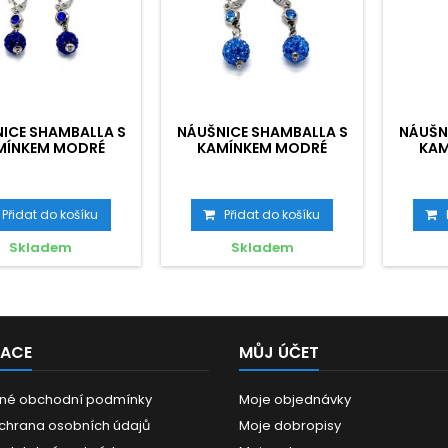
ICE SHAMBALLA S
NÁUŠNICE SHAMBALLA S
NÁUŠN
MÍNKEM MODRÉ
KAMÍNKEM MODRÉ
KAM
Přidat do košíku
Přidat do košíku
Skladem
Skladem
MACE
MŮJ ÚČET
né obchodní podmínky
Moje objednávky
chrana osobních údajů
Moje dobropisy