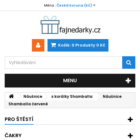
Měna :
Česká koruna (Kč)
Košík:
0
Produkty
0 Kč
MENU
Náušnice
s korálky Shamballa
Náušnice
Shamballa červené
PRO ŠTĚSTÍ
ČAKRY