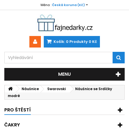
Měna :
Česká koruna (Kč)
Košík:
0
Produkty
0 Kč
MENU
Náušnice
Swarovski
Náušnice se Srdíčky
modré
PRO ŠTĚSTÍ
ČAKRY