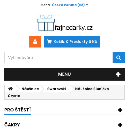
Měna :
Česká koruna (Kč)
Košík:
0
Produkty
0 Kč
MENU
Náušnice
Swarovski
Náušnice Sluníčko
Crystal
PRO ŠTĚSTÍ
ČAKRY