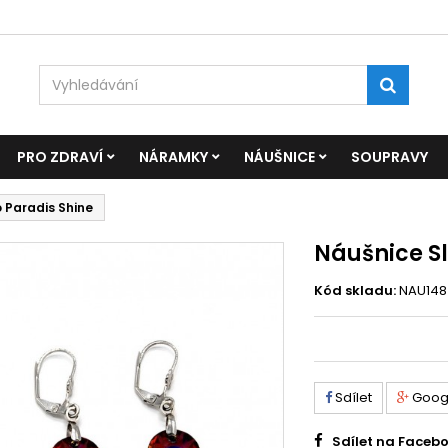
PRO ZDRAVÍ
NÁRAMKY
NÁUŠNICE
SOUPRAVY
 Paradis Shine
Náušnice Sl
Kód skladu:
NAU148
Sdílet
Goog
Sdílet na Faceb