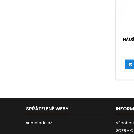
NÁUŠ
SPŘÁTELENÉ WEBY
INFOR
srtmetoda.cz
Všeobec
GDPR - O