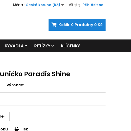
Měna :
Česká koruna (Kč)
Vítejte,
Přihlásit se
Košík:
0
Produkty
0 Kč
KYVADLA
ŘETÍZKY
KLÍČENKY
uníčko Paradis Shine
Výrobce:
le+
ooku
Tisk