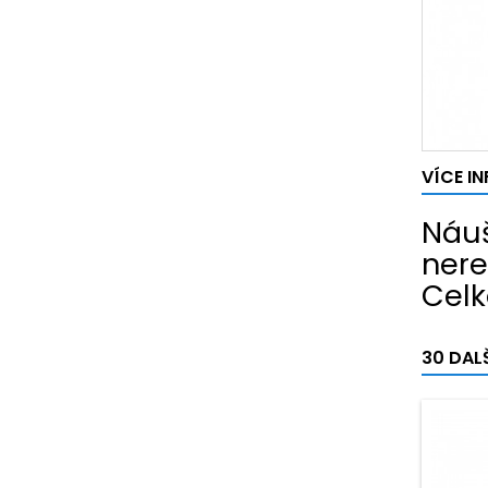
VÍCE I
Náuš
nere
Celk
30 DAL