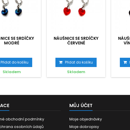
NICE SE SRDÍČKY
NÁUŠNICE SE SRDÍČKY
NÁUŠN
MODRÉ
ČERVENÉ
VÍ
Přidat do košíku
Přidat do košíku
Skladem
Skladem
MACE
MŮJ ÚČET
né obchodní podmínky
Moje objednávky
chrana osobních údajů
Moje dobropisy