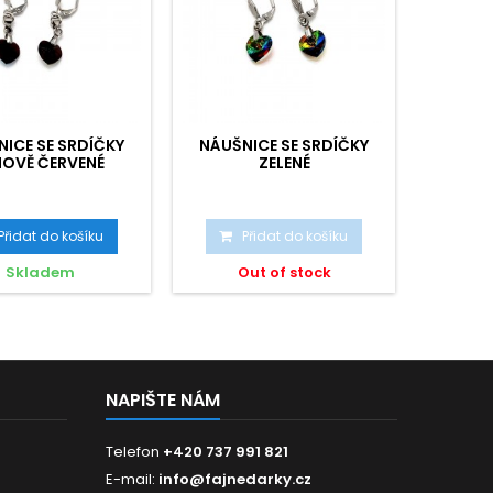
ICE SE SRDÍČKY
NÁUŠNICE SE SRDÍČKY
NÁUŠN
NOVĚ ČERVENÉ
ZELENÉ
Přidat do košíku
Přidat do košíku
P
Skladem
Out of stock
NAPIŠTE NÁM
Telefon
+420 737 991 821
E-mail:
info@fajnedarky.cz